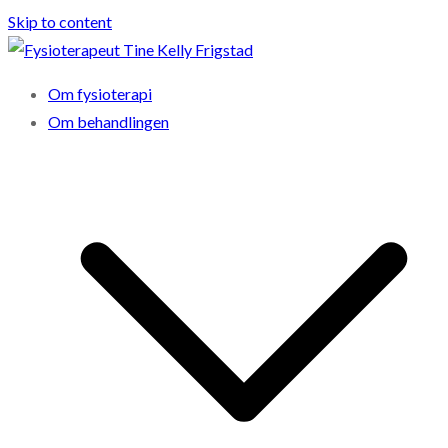
Skip to content
Fysioterapeut Tine Kelly Frigstad
Gruppeinstruktør og sertifisert Neuracbehandler
Om fysioterapi
Om behandlingen