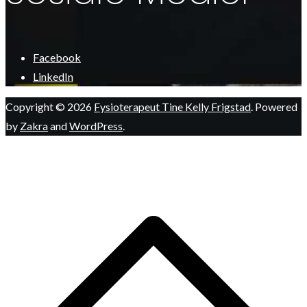
Facebook
LinkedIn
Copyright © 2026
Fysioterapeut Tine Kelly Frigstad
. Powered
by
Zakra
and
WordPress
.