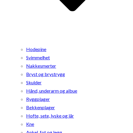
Hodepine
Svimmelhet
Nakkesmerter
Bryst og brystrygg
Skulder
Hånd, underarm og albue
Ryggplager
Bekkenplager
Hofte, sete, lyske og lår
Kne
Ankel, fot og legg