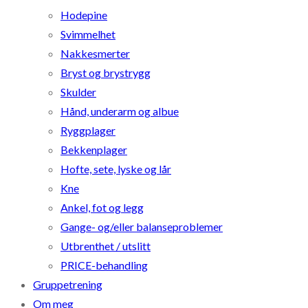
Hodepine
Svimmelhet
Nakkesmerter
Bryst og brystrygg
Skulder
Hånd, underarm og albue
Ryggplager
Bekkenplager
Hofte, sete, lyske og lår
Kne
Ankel, fot og legg
Gange- og/eller balanseproblemer
Utbrenthet / utslitt
PRICE-behandling
Gruppetrening
Om meg