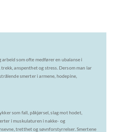
ig arbeid som ofte medfører en ubalanse i
, trekk, anspenthet og stress. Dersom man lar
tstrålende smerter i armene, hodepine,
ker som fall, påkjørsel, slag mot hodet,
erter i muskulaturen i nakke- og
nsevne, tretthet og søvnforstyrrelser. Smertene