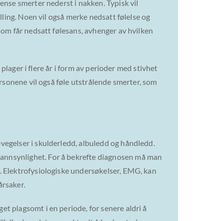
ense smerter nederst i nakken. Typisk vil
lling. Noen vil også merke nedsatt følelse og
som får nedsatt følesans, avhenger av hvilken
 plager i flere år i form av perioder med stivhet
ersonene vil også føle utstrålende smerter, som
evegelser i skulderledd, albuledd og håndledd.
sannsynlighet. For å bekrefte diagnosen må man
. Elektrofysiologiske undersøkelser, EMG, kan
 årsaker.
et plagsomt i en periode, for senere aldri å