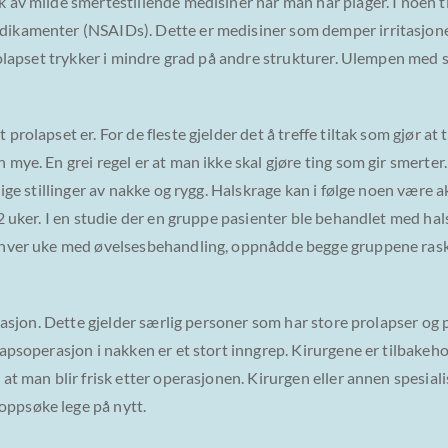
av milde smertestillende medisiner når man har plager. I noen til
ikamenter (NSAIDs). Dette er medisiner som demper irritasjone
rolapset trykker i mindre grad på andre strukturer. Ulempen med 
olapset er. For de fleste gjelder det å treffe tiltak som gjør at 
mye. En grei regel er at man ikke skal gjøre ting som gir smerte
ige stillinger av nakke og rygg. Halskrage kan i følge noen være a
2 uker. I en studie der en gruppe pasienter ble behandlet med hal
 hver uke med øvelsesbehandling, oppnådde begge gruppene raske
erasjon. Dette gjelder særlig personer som har store prolapser og
apsoperasjon i nakken er et stort inngrep. Kirurgene er tilbakeho
 man blir frisk etter operasjonen. Kirurgen eller annen spesialist
ppsøke lege på nytt.