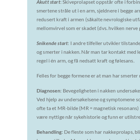
Akutt start
: Skiveprolapset oppstår ofte i forb
smertene stråle ut i en arm, sjeldnere i begge a
redusert kraft i armen (såkalte nevrologiske ut
mellomvirvel som er skadet (dvs. hvilken nerve 
Snikende start
: I andre tilfeller utvikler tilsta
og smerter i nakken. Når man tar kontakt med leg
regel i én arm, og få nedsatt kraft og følesans.
Felles for begge formene er at man har smerte
Diagnosen
: Bevegeligheten i nakken undersøkes
Ved hjelp av undersøkelsene og symptomene som
ofte ta et MR-bilde (MR = magnetisk resonans) 
være nyttige når sykehistorie og funn er utilstre
Behandling
: De fleste som har nakkeprolaps, bl