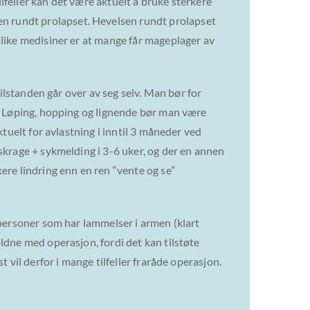
feller kan det være aktuelt å bruke sterkere
n rundt prolapset. Hevelsen rundt prolapset
slike medisiner er at mange får mageplager av
tilstanden går over av seg selv. Man bør for
r. Løping, hopping og lignende bør man være
ktuelt for avlastning i inntil 3 måneder ved
skrage + sykmelding i 3-6 uker, og der en annen
re lindring enn en ren “vente og se”
 personer som har lammelser i armen (klart
ldne med operasjon, fordi det kan tilstøte
 vil derfor i mange tilfeller fraråde operasjon.