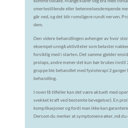
komme tilbake. Mange klarer seg bra med inntak 
smertestillende eller betennelsesdempende med
går ned, og det blir romsligere rundt nerven. P
dem.
Den videre behandlingen avhenger av hvor stort pr
eksempel unngå aktiviteter som belaster nakken 
forsiktig med i starten. Det samme gjelder ensid
prolaps, andre mener det kun bør brukes inntil 
gruppe ble behandlet med fysioterapi 2 ganger
behandling.
I noen få tilfeller kan det være aktuelt med op
svekket kraft ved bestemte bevegelser). En prol
komplikasjoner og fordi man ikke kan garantere at
Dersom du merker at symptomene øker, må du o