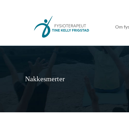
Om fys
Fysio
Gruppeinstrukt
Nakkesmerter