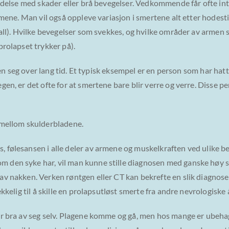
indelse med skader eller brå bevegelser. Vedkommende får ofte int
rmene. Man vil også oppleve variasjon i smertene alt etter hodesti
fall). Hvilke bevegelser som svekkes, og hvilke områder av armen 
prolapset trykker på).
nden seg over lang tid. Et typisk eksempel er en person som har hatt
en, er det ofte for at smertene bare blir verre og verre. Disse p
r mellom skulderbladene.
, følesansen i alle deler av armene og muskelkraften ved ulike b
 den syke har, vil man kunne stille diagnosen med ganske høy 
av nakken. Verken røntgen eller CT kan bekrefte en slik diagnose
kkelig til å skille en prolapsutløst smerte fra andre nevrologiske
ir bra av seg selv. Plagene komme og gå, men hos mange er ubehag