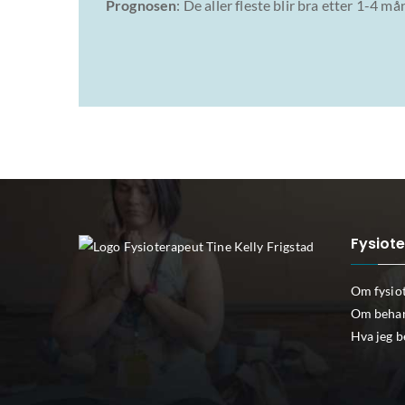
Prognosen
: De aller fleste blir bra etter 1-4 
Fysiote
Om fysio
Om behan
Hva jeg 