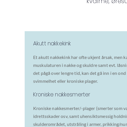
kvalme, øresu
Akutt nakkekink
Et akutt nakkekink har ofte ukjent årsak, men k
muskulaturen i nakke og skuldre samt evt. låsni
det pågå over lengre tid, kan det gå inn i en on
svimmelhet eller kroniske plager.
Kroniske nakkesmerter
Kroniske nakkesmerter/-plager (smerter som var
idrettsskader osv, samt uhensiktsmessig holdnin
skulderområdet, utstråling i armer, prikking/n