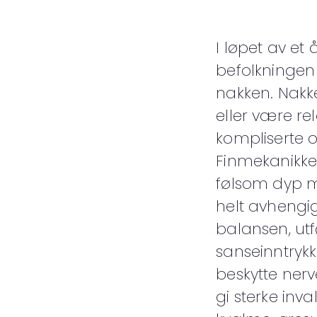
I løpet av et
befolkningen
nakken. Nakk
eller være re
kompliserte o
Finmekanikken
følsom dyp mu
helt avhengig
balansen, utf
sanseinntryk
beskytte nerv
gi sterke in