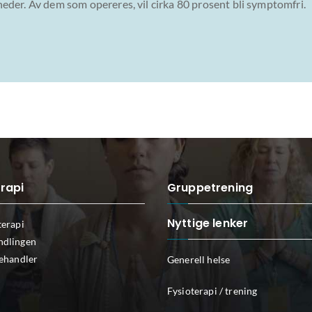
måneder. Av dem som opereres, vil cirka 80 prosent bli symptomfri.
rapi
Gruppetrening
Nyttige lenker
terapi
dlingen
behandler
Generell helse
Fysioterapi / trening