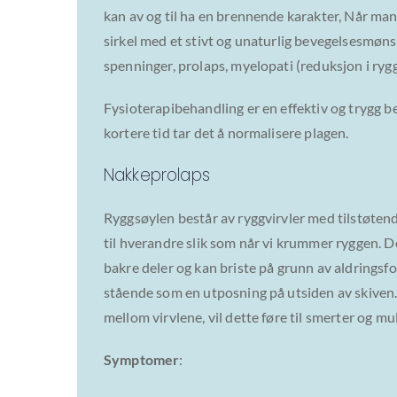
kan av og til ha en brennende karakter, Når ma
sirkel med et stivt og unaturlig bevegelsesmøn
spenninger, prolaps, myelopati (reduksjon i ryg
Fysioterapibehandling er en effektiv og trygg 
kortere tid tar det å normalisere plagen.
Nakkeprolaps
Ryggsøylen består av ryggvirvler med tilstøtende
til hverandre slik som når vi krummer ryggen. De
bakre deler og kan briste på grunn av aldringsfo
stående som en utposning på utsiden av skiven.
mellom virvlene, vil dette føre til smerter og m
Symptomer
: