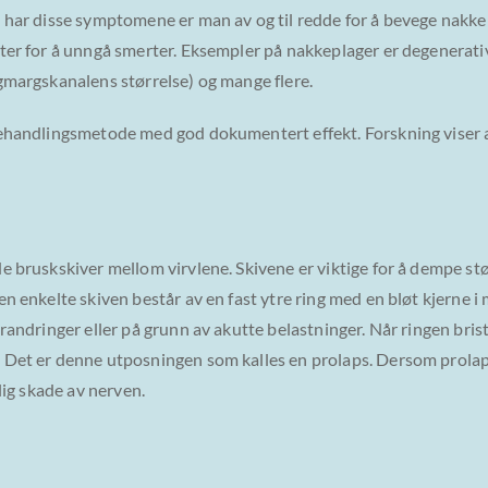
n har disse symptomene er man av og til redde for å bevege nakke
ster for å unngå smerter. Eksempler på nakkeplager er degenera
gmargskanalens størrelse) og mange flere.
behandlingsmetode med god dokumentert effekt. Forskning viser 
 bruskskiver mellom virvlene. Skivene er viktige for å dempe støt
n enkelte skiven består av en fast ytre ring med en bløt kjerne i 
randringer eller på grunn av akutte belastninger. Når ringen brist
 Det er denne utposningen som kalles en prolaps. Dersom prolap
ulig skade av nerven.