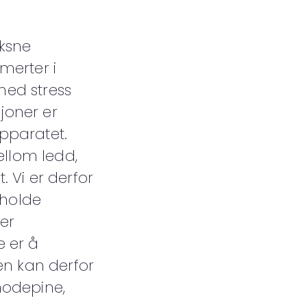
oksne
merter i
med stress
sjoner er
apparatet.
ellom ledd,
 Vi er derfor
 holde
ter
e er å
en kan derfor
hodepine,