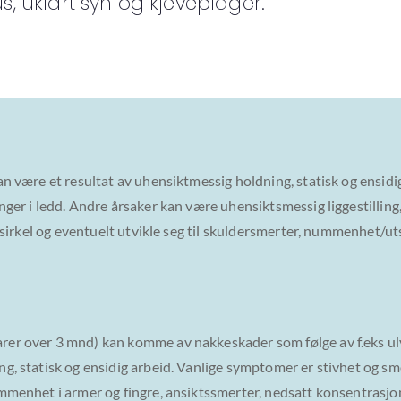
s, uklart syn og kjeveplager.
an være et resultat av uhensiktmessig holdning, statisk og ensid
nger i ledd. Andre årsaker kan være uhensiktsmessig liggestilling
d sirkel og eventuelt utvikle seg til skuldersmerter, nummenhet/u
er over 3 mnd) kan komme av nakkeskader som følge av f.eks ulyk
g, statisk og ensidig arbeid. Vanlige symptomer er stivhet og sm
ummenhet i armer og fingre, ansiktssmerter, nedsatt konsentrasjo