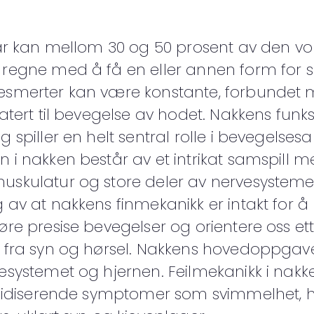
 år kan mellom 30 og 50 prosent av den v
 regne med å få en eller annen form for s
esmerter kan være konstante, forbundet 
latert til bevegelse av hodet. Nakkens funk
g spiller en helt sentral rolle i bevegelses
 i nakken består av et intrikat samspill m
skulatur og store deler av nervesystemet.
 av at nakkens finmekanikk er intakt for å
øre presise bevegelser og orientere oss et
k fra syn og hørsel. Nakkens hovedoppgav
esystemet og hjernen. Feilmekanikk i nakk
validiserende symptomer som svimmelhet, 