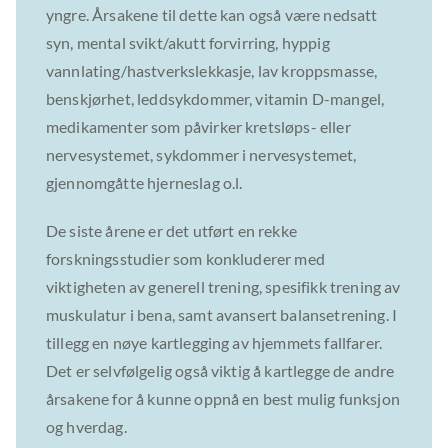
yngre. Årsakene til dette kan også være nedsatt
syn, mental svikt/akutt forvirring, hyppig
vannlating/hastverkslekkasje, lav kroppsmasse,
benskjørhet, leddsykdommer, vitamin D-mangel,
medikamenter som påvirker kretsløps- eller
nervesystemet, sykdommer i nervesystemet,
gjennomgåtte hjerneslag o.l.
De siste årene er det utført en rekke
forskningsstudier som konkluderer med
viktigheten av generell trening, spesifikk trening av
muskulatur i bena, samt avansert balansetrening. I
tillegg en nøye kartlegging av hjemmets fallfarer.
Det er selvfølgelig også viktig å kartlegge de andre
årsakene for å kunne oppnå en best mulig funksjon
og hverdag.